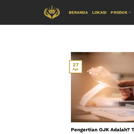
Skip
to
BERANDA
LOKASI
PRODUK
content
27
Apr
Pengertian OJK Adalah? T