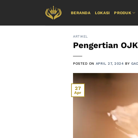
Skip
to
BERANDA
LOKASI
PRODUK
content
ARTIKEL
Pengertian OJK
POSTED ON
APRIL 27, 2024
BY
GA
27
Apr