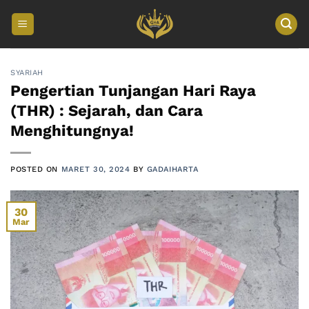
Skip
to
content
SYARIAH
Pengertian Tunjangan Hari Raya
(THR) : Sejarah, dan Cara
Menghitungnya!
POSTED ON
MARET 30, 2024
BY
GADAIHARTA
30
Mar