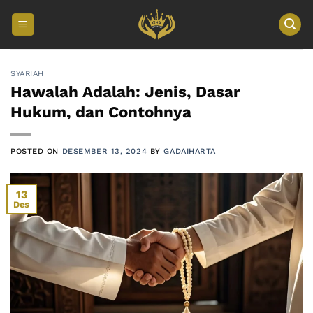
Skip
to
content
SYARIAH
Hawalah Adalah: Jenis, Dasar
Hukum, dan Contohnya
POSTED ON
DESEMBER 13, 2024
BY
GADAIHARTA
13
Des