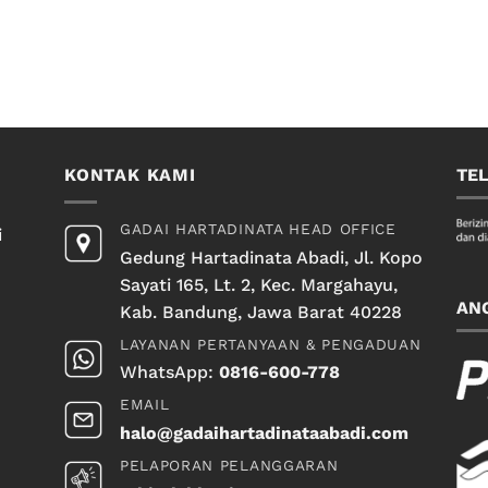
KONTAK KAMI
TE
GADAI HARTADINATA HEAD OFFICE
i
Gedung Hartadinata Abadi, Jl. Kopo
Sayati 165, Lt. 2, Kec. Margahayu,
AN
Kab. Bandung, Jawa Barat 40228
LAYANAN PERTANYAAN & PENGADUAN
WhatsApp:
0816-600-778
EMAIL
halo@gadaihartadinataabadi.com
PELAPORAN PELANGGARAN