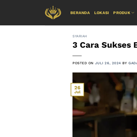
Skip
to
BERANDA
LOKASI
PRODUK
content
SYARIAH
3 Cara Sukses 
POSTED ON
JULI 26, 2024
BY
GAD
26
Jul