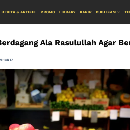
BERITA & ARTIKEL
PROMO
LIBRARY
KARIR
PUBLIKASI
TE
Berdagang Ala Rasulullah Agar Be
AIHARTA