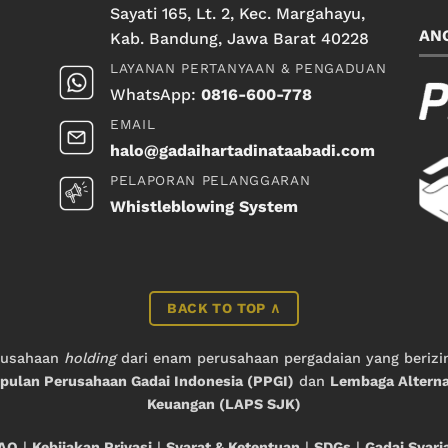
Sayati 165, Lt. 2, Kec. Margahayu,
AN
Kab. Bandung, Jawa Barat 40228
LAYANAN PERTANYAAN & PENGADUAN
WhatsApp:
0816-600-778
EMAIL
halo@gadaihartadinataabadi.com
PELAPORAN PELANGGARAN
Whistleblowing System
BACK TO TOP ∧
rusahaan
holding
dari enam perusahaan pergadaian yang berizi
ulan Perusahaan Gadai Indonesia (PPGI)
dan
Lembaga Alterna
Keuangan (LAPS SJK)
AQ
|
Kebijakan Privasi
|
Syarat & Ketentuan
|
SDGs
|
Gadai Syari