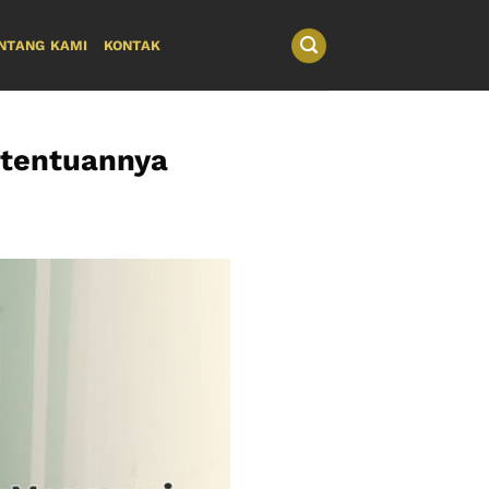
NTANG KAMI
KONTAK
etentuannya