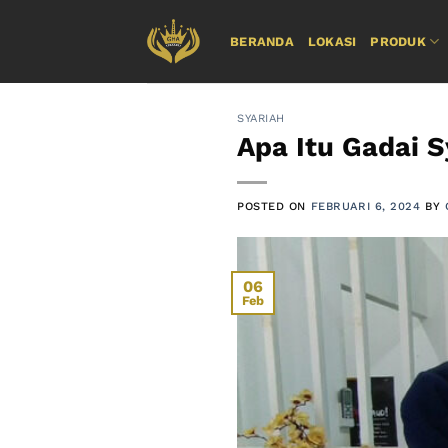
Skip
to
BERANDA
LOKASI
PRODUK
content
SYARIAH
Apa Itu Gadai S
POSTED ON
FEBRUARI 6, 2024
BY
06
Feb