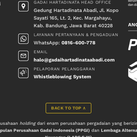
GADAI HARTADINATA HEAD OFFICE
i
Gedung Hartadinata Abadi, Jl. Kopo
Sayati 165, Lt. 2, Kec. Margahayu,
AN
Kab. Bandung, Jawa Barat 40228
LAYANAN PERTANYAAN & PENGADUAN
WhatsApp:
0816-600-778
EMAIL
halo@gadaihartadinataabadi.com
PELAPORAN PELANGGARAN
Whistleblowing System
BACK TO TOP ∧
rusahaan
holding
dari enam perusahaan pergadaian yang berizi
ulan Perusahaan Gadai Indonesia (PPGI)
dan
Lembaga Alterna