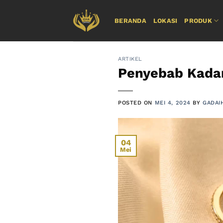
Skip
to
BERANDA
LOKASI
PRODUK
content
ARTIKEL
Penyebab Kada
POSTED ON
MEI 4, 2024
BY
GADAI
04
Mei