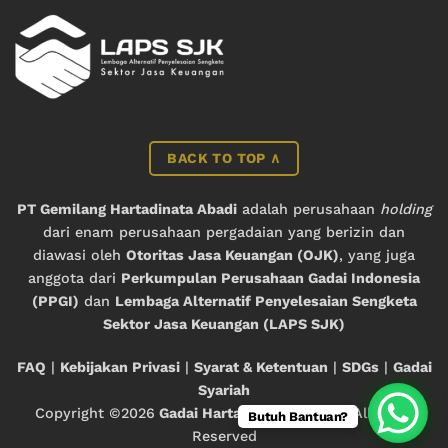
BACK TO TOP ∧
PT Gemilang Hartadinata Abadi
adalah perusahaan
holding
dari enam perusahaan pergadaian yang berizin dan
diawasi oleh
Otoritas Jasa Keuangan (OJK)
, yang juga
anggota dari
Perkumpulan Perusahaan Gadai Indonesia
(PPGI)
dan
Lembaga Alternatif Penyelesaian Sengketa
Sektor Jasa Keuangan (LAPS SJK)
FAQ
|
Kebijakan Privasi
|
Syarat & Ketentuan
|
SDGs
|
Gadai
Syariah
Copyright ©2026
Gadai Hartadinata Abadi
— All Right
Butuh Bantuan?
Reserved