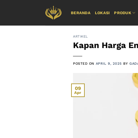
Skip
to
BERANDA
LOKASI
PRODUK
content
ARTIKEL
Kapan Harga Em
POSTED ON
APRIL 9, 2025
BY
GAD
09
Apr