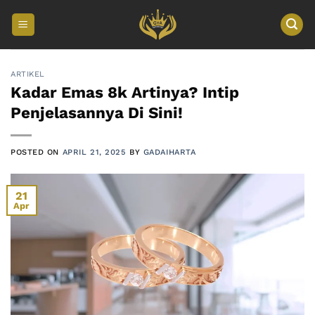
Skip
to
content
ARTIKEL
Kadar Emas 8k Artinya? Intip
Penjelasannya Di Sini!
POSTED ON
APRIL 21, 2025
BY
GADAIHARTA
21
Apr