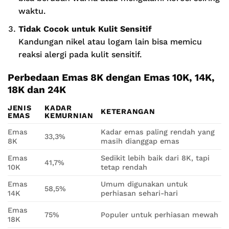
waktu.
Tidak Cocok untuk Kulit Sensitif
Kandungan nikel atau logam lain bisa memicu
reaksi alergi pada kulit sensitif.
Perbedaan Emas 8K dengan Emas 10K, 14K,
18K dan 24K
JENIS
KADAR
KETERANGAN
EMAS
KEMURNIAN
Emas
Kadar emas paling rendah yang
33,3%
8K
masih dianggap emas
Emas
Sedikit lebih baik dari 8K, tapi
41,7%
10K
tetap rendah
Emas
Umum digunakan untuk
58,5%
14K
perhiasan sehari-hari
Emas
75%
Populer untuk perhiasan mewah
18K