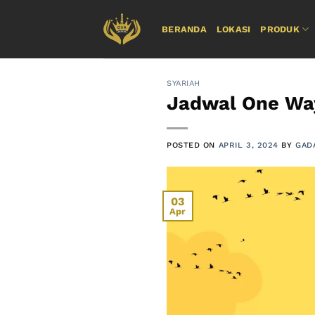
Skip
to
BERANDA
LOKASI
PRODUK
content
SYARIAH
Jadwal One Way
POSTED ON
APRIL 3, 2024
BY
GAD
03
Apr