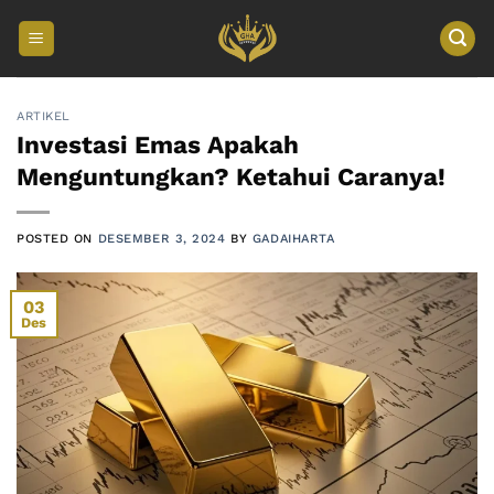
Skip
to
content
ARTIKEL
Investasi Emas Apakah
Menguntungkan? Ketahui Caranya!
POSTED ON
DESEMBER 3, 2024
BY
GADAIHARTA
03
Des