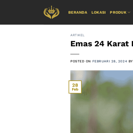
Skip
to
BERANDA
LOKASI
PRODUK
content
ARTIKEL
Emas 24 Karat 
POSTED ON
FEBRUARI 28, 2024
B
28
Feb