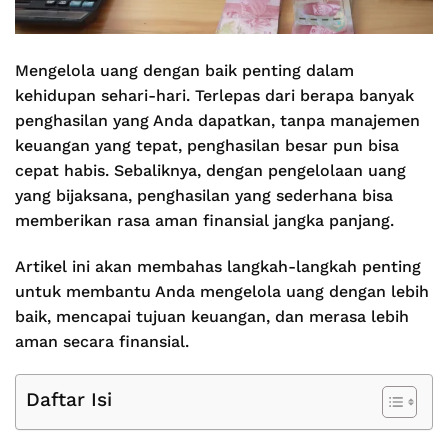
Mengelola uang dengan baik penting dalam
kehidupan sehari-hari. Terlepas dari berapa banyak
penghasilan yang Anda dapatkan, tanpa manajemen
keuangan yang tepat, penghasilan besar pun bisa
cepat habis. Sebaliknya, dengan pengelolaan uang
yang bijaksana, penghasilan yang sederhana bisa
memberikan rasa aman finansial jangka panjang.
Artikel ini akan membahas langkah-langkah penting
untuk membantu Anda mengelola uang dengan lebih
baik, mencapai tujuan keuangan, dan merasa lebih
aman secara finansial.
Daftar Isi