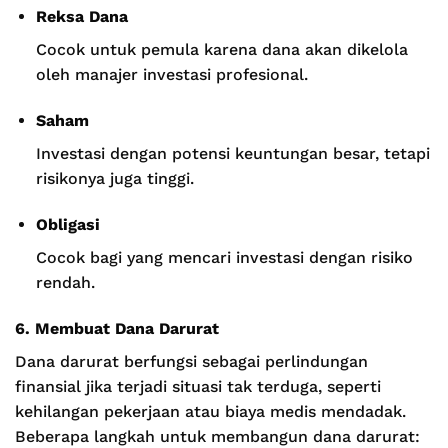
Reksa Dana
Cocok untuk pemula karena dana akan dikelola
oleh manajer investasi profesional.
Saham
Investasi dengan potensi keuntungan besar, tetapi
risikonya juga tinggi.
Obligasi
Cocok bagi yang mencari investasi dengan risiko
rendah.
6. Membuat Dana Darurat
Dana darurat berfungsi sebagai perlindungan
finansial jika terjadi situasi tak terduga, seperti
kehilangan pekerjaan atau biaya medis mendadak.
Beberapa langkah untuk membangun dana darurat: