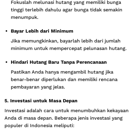
Fokuslah melunasi hutang yang memiliki bunga
tinggi terlebih dahulu agar bunga tidak semakin
menumpuk.
Bayar Lebih dari Minimum
Jika memungkinkan, bayarlah lebih dari jumlah
minimum untuk mempercepat pelunasan hutang.
Hindari Hutang Baru Tanpa Perencanaan
Pastikan Anda hanya mengambil hutang jika
benar-benar diperlukan dan memiliki rencana
pembayaran yang jelas.
5. Investasi untuk Masa Depan
Investasi adalah cara untuk menumbuhkan kekayaan
Anda di masa depan. Beberapa jenis investasi yang
populer di Indonesia meliputi: