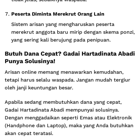
Peserta Diminta Merekrut Orang Lain
Sistem arisan yang mengharuskan peserta
merekrut anggota baru mirip dengan skema ponzi,
yang sering kali berujung pada penipuan.
Butuh Dana Cepat? Gadai Hartadinata Abadi
Punya Solusinya!
Arisan online memang menawarkan kemudahan,
tetapi harus selalu waspada. Jangan mudah tergiur
oleh janji keuntungan besar.
Apabila sedang membutuhkan dana yang cepat,
Gadai Hartadinata Abadi mempunyai solusinya.
Dengan menggadaikan seperti Emas atau Elektronik
(Handphone dan Laptop), maka yang Anda butuhkan
akan cepat teratasi.