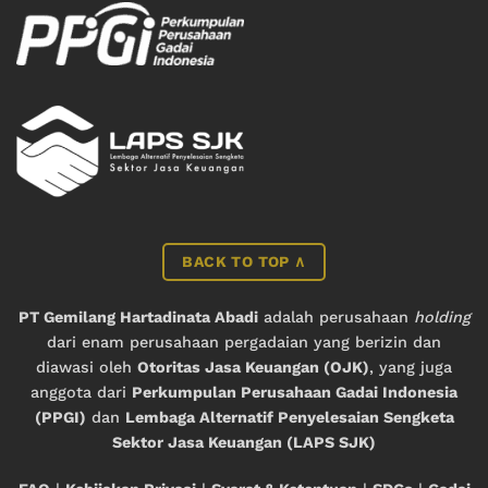
BACK TO TOP ∧
PT Gemilang Hartadinata Abadi
adalah perusahaan
holding
dari enam perusahaan pergadaian yang berizin dan
diawasi oleh
Otoritas Jasa Keuangan (OJK)
, yang juga
anggota dari
Perkumpulan Perusahaan Gadai Indonesia
(PPGI)
dan
Lembaga Alternatif Penyelesaian Sengketa
Sektor Jasa Keuangan (LAPS SJK)