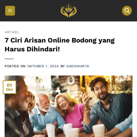
Skip
to
content
ARTIKEL
7 Ciri Arisan Online Bodong yang
Harus Dihindari!
POSTED ON
OKTOBER 1, 2024
BY
GADAIHARTA
01
Okt