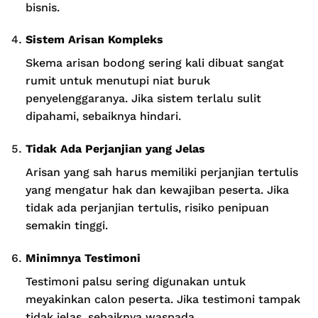
bisnis.
Sistem Arisan Kompleks
Skema arisan bodong sering kali dibuat sangat
rumit untuk menutupi niat buruk
penyelenggaranya. Jika sistem terlalu sulit
dipahami, sebaiknya hindari.
Tidak Ada Perjanjian yang Jelas
Arisan yang sah harus memiliki perjanjian tertulis
yang mengatur hak dan kewajiban peserta. Jika
tidak ada perjanjian tertulis, risiko penipuan
semakin tinggi.
Minimnya Testimoni
Testimoni palsu sering digunakan untuk
meyakinkan calon peserta. Jika testimoni tampak
tidak jelas, sebaiknya waspada.