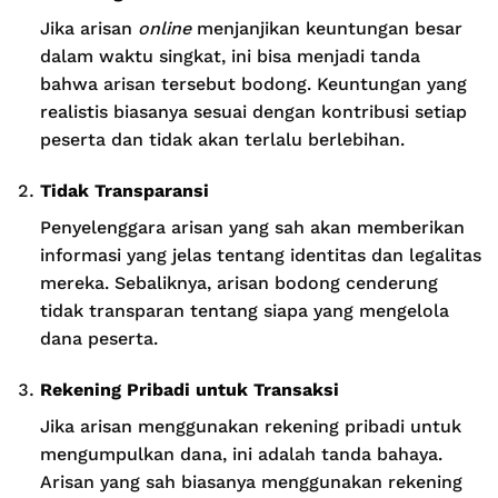
Jika arisan
online
menjanjikan keuntungan besar
dalam waktu singkat, ini bisa menjadi tanda
bahwa arisan tersebut bodong. Keuntungan yang
realistis biasanya sesuai dengan kontribusi setiap
peserta dan tidak akan terlalu berlebihan.
Tidak Transparansi
Penyelenggara arisan yang sah akan memberikan
informasi yang jelas tentang identitas dan legalitas
mereka. Sebaliknya, arisan bodong cenderung
tidak transparan tentang siapa yang mengelola
dana peserta.
Rekening Pribadi untuk Transaksi
Jika arisan menggunakan rekening pribadi untuk
mengumpulkan dana, ini adalah tanda bahaya.
Arisan yang sah biasanya menggunakan rekening