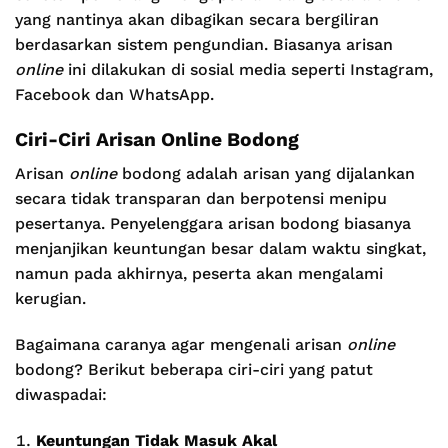
yang nantinya akan dibagikan secara bergiliran
berdasarkan sistem pengundian. Biasanya arisan
online
ini dilakukan di sosial media seperti Instagram,
Facebook dan WhatsApp.
Ciri-Ciri Arisan Online Bodong
Arisan
online
bodong adalah arisan yang dijalankan
secara tidak transparan dan berpotensi menipu
pesertanya. Penyelenggara arisan bodong biasanya
menjanjikan keuntungan besar dalam waktu singkat,
namun pada akhirnya, peserta akan mengalami
kerugian.
Bagaimana caranya agar mengenali arisan
online
bodong? Berikut beberapa ciri-ciri yang patut
diwaspadai:
Keuntungan Tidak Masuk Akal