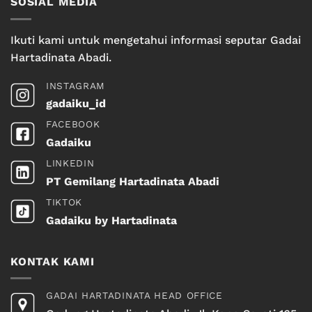
SOSIAL MEDIA
Ikuti kami untuk mengetahui informasi seputar Gadai
Hartadinata Abadi.
INSTAGRAM
gadaiku_id
FACEBOOK
Gadaiku
LINKEDIN
PT Gemilang Hartadinata Abadi
TIKTOK
Gadaiku by Hartadinata
KONTAK KAMI
GADAI HARTADINATA HEAD OFFICE