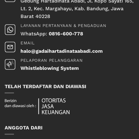
Gedung Hartadinata Abadi, Jl. Kopo Sayati 165,
Lt. 2, Kec. Margahayu, Kab. Bandung, Jawa
Barat 40228
LAYANAN PERTANYAAN & PENGADUAN
WhatsApp:
0816-600-778
EMAIL
halo@gadaihartadinataabadi.com
PELAPORAN PELANGGARAN
Whistleblowing System
TELAH TERDAFTAR DAN DIAWASI
ANGGOTA DARI