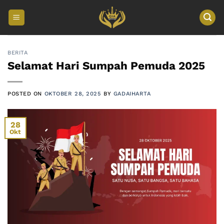
Skip
to
content
BERITA
Selamat Hari Sumpah Pemuda 2025
POSTED ON
OKTOBER 28, 2025
BY
GADAIHARTA
28
Okt