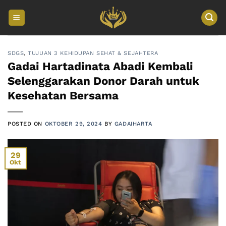
Skip
to
content
SDGS
,
TUJUAN 3 KEHIDUPAN SEHAT & SEJAHTERA
Gadai Hartadinata Abadi Kembali
Selenggarakan Donor Darah untuk
Kesehatan Bersama
POSTED ON
OKTOBER 29, 2024
BY
GADAIHARTA
29
Okt