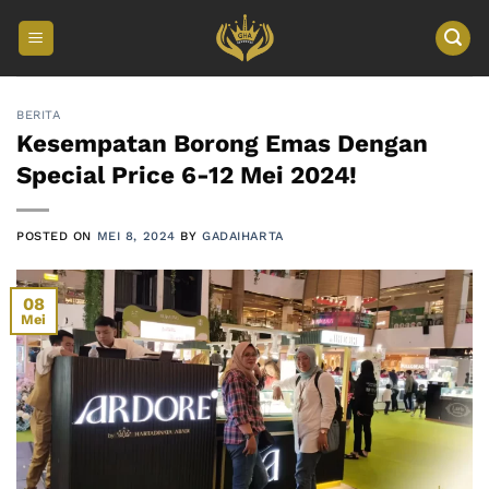
Skip
to
content
BERITA
Kesempatan Borong Emas Dengan
Special Price 6-12 Mei 2024!
POSTED ON
MEI 8, 2024
BY
GADAIHARTA
08
Mei