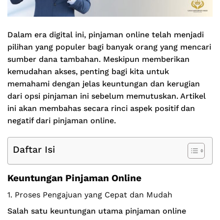
Dalam era digital ini, pinjaman online telah menjadi
pilihan yang populer bagi banyak orang yang mencari
sumber dana tambahan. Meskipun memberikan
kemudahan akses, penting bagi kita untuk
memahami dengan jelas keuntungan dan kerugian
dari opsi pinjaman ini sebelum memutuskan. Artikel
ini akan membahas secara rinci aspek positif dan
negatif dari pinjaman online.
Daftar Isi
Keuntungan Pinjaman Online
1. Proses Pengajuan yang Cepat dan Mudah
Salah satu keuntungan utama pinjaman online