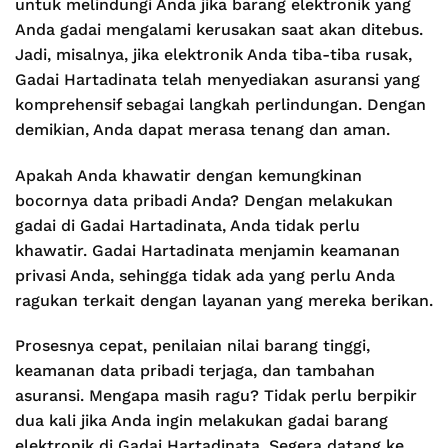
untuk melindungi Anda jika barang elektronik yang
Anda gadai mengalami kerusakan saat akan ditebus.
Jadi, misalnya, jika elektronik Anda tiba-tiba rusak,
Gadai Hartadinata telah menyediakan asuransi yang
komprehensif sebagai langkah perlindungan. Dengan
demikian, Anda dapat merasa tenang dan aman.
Apakah Anda khawatir dengan kemungkinan
bocornya data pribadi Anda? Dengan melakukan
gadai di Gadai Hartadinata, Anda tidak perlu
khawatir. Gadai Hartadinata menjamin keamanan
privasi Anda, sehingga tidak ada yang perlu Anda
ragukan terkait dengan layanan yang mereka berikan.
Prosesnya cepat, penilaian nilai barang tinggi,
keamanan data pribadi terjaga, dan tambahan
asuransi. Mengapa masih ragu? Tidak perlu berpikir
dua kali jika Anda ingin melakukan gadai barang
elektronik di Gadai Hartadinata. Segera datang ke