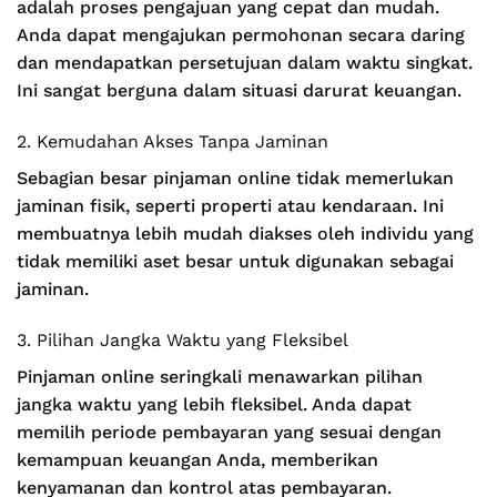
adalah proses pengajuan yang cepat dan mudah.
Anda dapat mengajukan permohonan secara daring
dan mendapatkan persetujuan dalam waktu singkat.
Ini sangat berguna dalam situasi darurat keuangan.
2. Kemudahan Akses Tanpa Jaminan
Sebagian besar pinjaman online tidak memerlukan
jaminan fisik, seperti properti atau kendaraan. Ini
membuatnya lebih mudah diakses oleh individu yang
tidak memiliki aset besar untuk digunakan sebagai
jaminan.
3. Pilihan Jangka Waktu yang Fleksibel
Pinjaman online seringkali menawarkan pilihan
jangka waktu yang lebih fleksibel. Anda dapat
memilih periode pembayaran yang sesuai dengan
kemampuan keuangan Anda, memberikan
kenyamanan dan kontrol atas pembayaran.