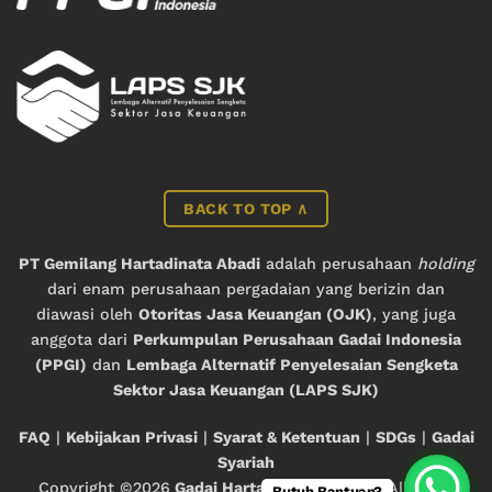
BACK TO TOP ∧
PT Gemilang Hartadinata Abadi
adalah perusahaan
holding
dari enam perusahaan pergadaian yang berizin dan
diawasi oleh
Otoritas Jasa Keuangan (OJK)
, yang juga
anggota dari
Perkumpulan Perusahaan Gadai Indonesia
(PPGI)
dan
Lembaga Alternatif Penyelesaian Sengketa
Sektor Jasa Keuangan (LAPS SJK)
FAQ
|
Kebijakan Privasi
|
Syarat & Ketentuan
|
SDGs
|
Gadai
Syariah
Copyright ©2026
Gadai Hartadinata Abadi
— All Right
Butuh Bantuan?