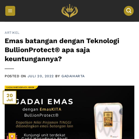
Skip
to
content
ARTIKEL
Emas batangan dengan Teknologi
BullionProtect® apa saja
keuntungannya?
POSTED ON
JULI 20, 2022
BY
GADAIHARTA
20
Jul