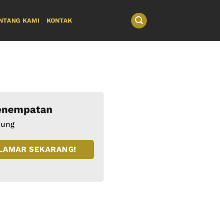
NTANG KAMI
KONTAK
nempatan
dung
LAMAR SEKARANG!