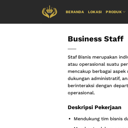
Skip
to
BERANDA
LOKASI
PRODUK
content
Business Staff
Staf Bisnis merupakan indi
atau operasional suatu pe
mencakup berbagai aspek 
dukungan administratif, ana
berinteraksi dengan depar
operasional.
Deskripsi Pekerjaan
Mendukung tim bisnis d