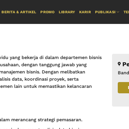
BERITA & ARTIKEL
PROMO
LIBRARY
KARIR
PUBLIKASI
TE
vidu yang bekerja di dalam departemen bisnis
Pe
rusahaan, dengan tanggung jawab yang
manajemen bisnis. Dengan melibatkan
Ban
lisis data, koordinasi proyek, serta
temen lain untuk memastikan kelancaran
alam merancang strategi pemasaran.