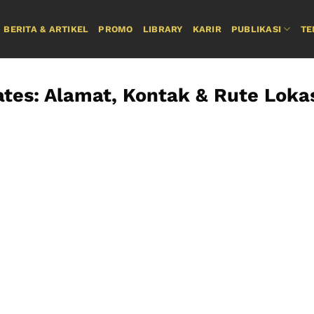
BERITA & ARTIKEL
PROMO
LIBRARY
KARIR
PUBLIKASI
TE
tes: Alamat, Kontak & Rute Loka