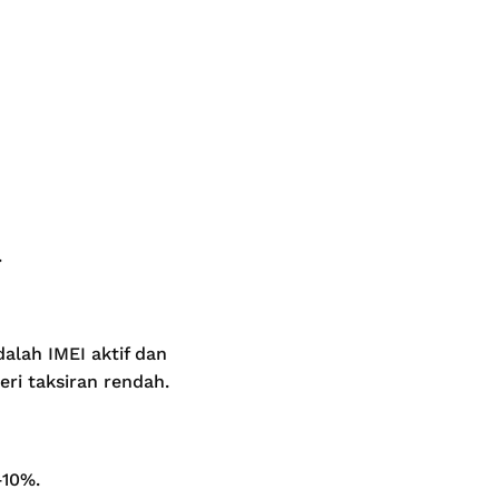
.
alah IMEI aktif dan
eri taksiran rendah.
–10%.