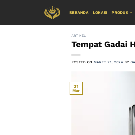
Skip
to
BERANDA
LOKASI
PRODUK
content
ARTIKEL
Tempat Gadai H
POSTED ON
MARET 21, 2024
BY
GA
21
Mar